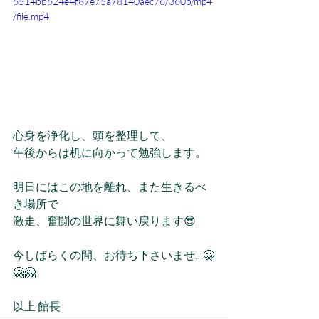
6514bb624e4f87e75a78140aec76/360p/mp4
/file.mp4
心身を浄化し、頭を整理して、
午後からは机に向かって勉強します。
明日にはこの地を離れ、また生きるべ
き場所で
激走、奮闘の世界に舞い戻ります😎
今しばらくの間、お待ち下さいませ…🤗
🤗🤗
以上 館長